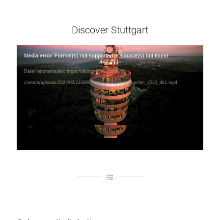
Discover Stuttgart
Media error: Format(s) not supported or source(s) not found
Datei herunterladen: https://attimo-hotel.com/wp-
content/uploads/2024/03/240209_stadt_stuttgart_imagefilm_2023_4k1.mp4