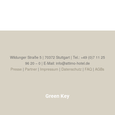
Wildunger Straße 5 | 70372 Stuttgart | Tel.: +49 (0)7 11 25
96 20 – 0 | E-Mail: info@attimo-hotel.de
Presse
|
Partner
|
Impressum
|
Datenschutz
|
FAQ
|
AGBs
Green Key