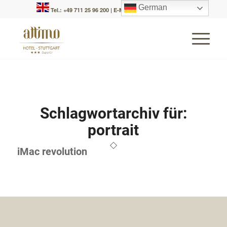
German
Tel.: +49 711 25 96 200
|
E-Mail: info@attimo-hotel.de
Schlagwortarchiv für:
portrait
iMac revolution