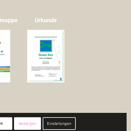
temappe
Urkunde
OK
Verbergen
Einstellungen