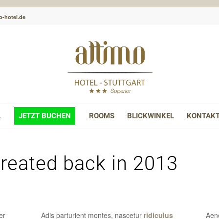
o-hotel.de
L
JETZT BUCHEN
ROOMS
BLICKWINKEL
KONTAK
Created back in 2013
er
Adis parturient montes, nascetur
ridiculus
Aene