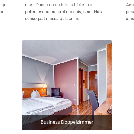
 eget
mus. Donec quam felis, ultricies nec,
Aen
que
pellentesque eu, pretium quis, sem. Nulla
pena
consequat massa quis enim.
amet