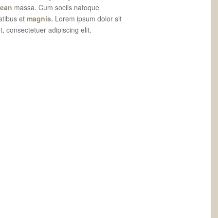
ean
massa. Cum sociis natoque
tibus et
magnis.
Lorem ipsum dolor sit
, consectetuer adipiscing elit.